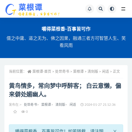
全站文章搜索
嚼得菜根香-百事皆可作
儒之中庸、道之无为、佛之因果，融通三者方可智慧人生、笑
看风雨
当前位置：
菜根谭-首页
>
处世奇书 >
菜根谭 >
清刻版 >
闲适 >
正文
黄鸟情多，常向梦中呼醉客； 白云意懒，偏
来僻处媚幽人。
发布在:
>
处世奇书
>
菜根谭
>
清刻版
>
闲适
2024-01-27 21:12:36
0
×
嚼得菜根香，百事皆可作！如若转载，请注明