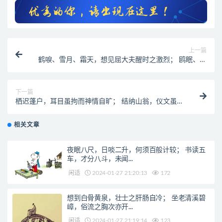
上一篇
鹤唳、雪月、霜天，想见屈大夫醒时之激烈； 鸥眠、春
风、暖日，会知陶处士醉里之风流。
下一篇
栖迟蓬户，耳目虽拘而神情自旷； 结纳山翁，仪文虽略
而意念常真。
相关文章
夜眠八尺，日啖二升，何须百般计较； 书读五
车，才分八斗，未闻...
闲适
2024-01-27 21:20:13
172
想到白骨黄泉，壮士之肝肠自冷； 坐老清溪碧
嶂，俗流之胸次亦开...
闲适
2024-01-27 21:19:14
123