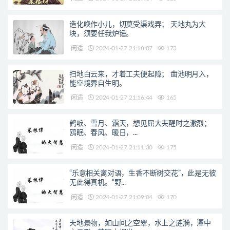
造化唤作小儿，切莫受渠戏弄； 天地丸为大
块，须要任我炉锤。
闲适
2024-01-27 21:18:07
173
扫地白云来，才着工夫便起障； 凿池明月入，
能空境界自生明。
闲适
2024-01-27 21:16:44
165
鹤唳、雪月、霜天，想见屈大夫醒时之激烈；
鸥眠、春风、暖日，...
闲适
2024-01-27 21:11:30
175
“乐意相关禽对语，生香不断树交花”，此是无彼
无此得真机。“野...
闲适
2024-01-27 21:09:04
170
天地景物，如山间之空翠，水上之涟漪，潭中