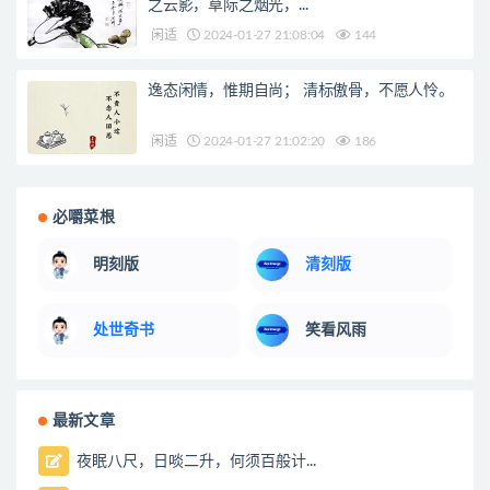
之云影，草际之烟光，...
闲适
2024-01-27 21:08:04
144
逸态闲情，惟期自尚； 清标傲骨，不愿人怜。
闲适
2024-01-27 21:02:20
186
必嚼菜根
明刻版
清刻版
处世奇书
笑看风雨
最新文章
夜眠八尺，日啖二升，何须百般计...