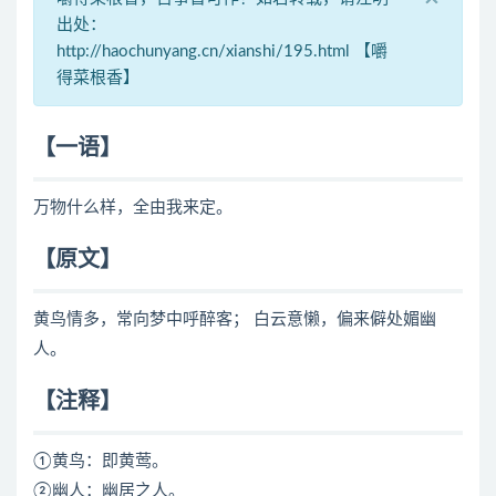
出处：
http://haochunyang.cn/xianshi/195.html 【嚼
得菜根香】
【一语】
万物什么样，全由我来定。
【原文】
黄鸟情多，常向梦中呼醉客； 白云意懒，偏来僻处媚幽
人。
【注释】
①黄鸟：即黄莺。
②幽人：幽居之人。