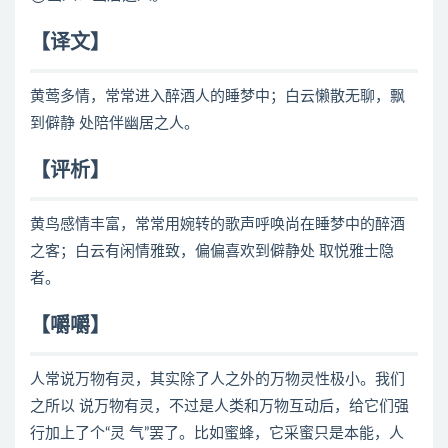
【译文】
黄莺多情，常常进入醉酒人的睡梦中；白云懒散无聊，飘
到僻静 处陪伴幽居之人。
【评析】
黄鸟感情丰富，常常用婉转的歌声呼唤尚在睡梦中的醉酒
之客；白云有闲情雅致，偏偏喜欢到僻静处 取悦雅士隐
者。
【嚼嚼】
人常说万物有灵，其实除了人之外的万物灵性极小。我们
之所以 说万物有灵，不过是人类和万物互动后，给它们强
行加上了个“灵 气”罢了。比如蜜蜂，它采蜜只是本能，人