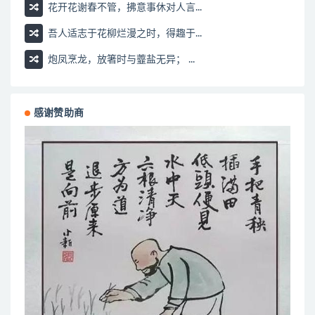
花开花谢春不管，拂意事休对人言...
吾人适志于花柳烂漫之时，得趣于...
炮凤烹龙，放箸时与虀盐无异； ...
感谢赞助商