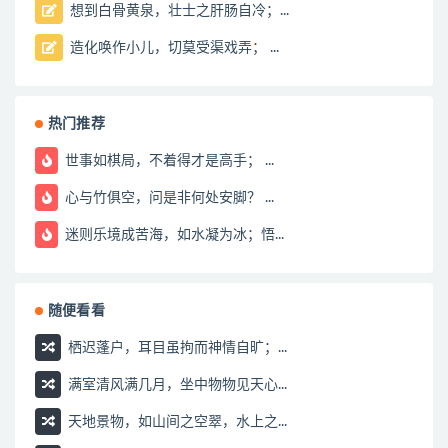
想到白骨黄泉，壮士之肝肠自冷；...
造化唤作小儿，切莫受渠戏弄； ...
热门推荐
世事如棋局，不着得才是高手； ...
心与竹俱空，问是非何处安脚？ ...
迷则乐境成苦海，如水凝为冰；悟...
随便看看
栖迟蓬户，耳目虽拘而神情自旷；...
满室清风满几月，坐中物物见天心...
天地景物，如山间之空翠，水上之...