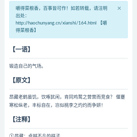
×
嚼得菜根香，百事皆可作！如若转载，请注明
出处：
http://haochunyang.cn/xianshi/164.html 【嚼
得菜根香】
【一语】
锻造自己的气场。
【原文】
昂藏老鹤虽饥，饮啄犹闲，肯同鸡鹜之营营而竞食？ 偃蹇
寒松纵老，丰标自在，岂似桃李之灼灼而争妍！
【注释】
①昂藏：卓越不凡的样子