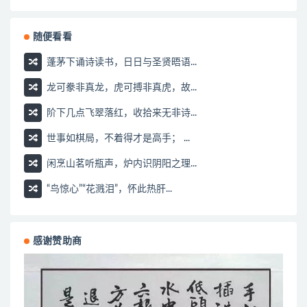
随便看看
蓬茅下诵诗读书，日日与圣贤晤语...
龙可豢非真龙，虎可搏非真虎，故...
阶下几点飞翠落红，收拾来无非诗...
世事如棋局，不着得才是高手； ...
闲烹山茗听瓶声，炉内识阴阳之理...
“鸟惊心”“花溅泪”，怀此热肝...
感谢赞助商