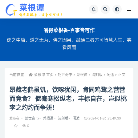
全站文章搜索
嚼得菜根香-百事皆可作
儒之中庸、道之无为、佛之因果，融通三者方可智慧人生、笑
看风雨
当前位置：
菜根谭-首页
>
处世奇书 >
菜根谭 >
清刻版 >
闲适 >
正文
昂藏老鹤虽饥，饮啄犹闲，肯同鸡鹜之营营
而竞食？ 偃蹇寒松纵老，丰标自在，岂似桃
李之灼灼而争妍！
发布在:
>
处世奇书
>
菜根谭
>
清刻版
>
闲适
2024-01-26 23:49:30
0