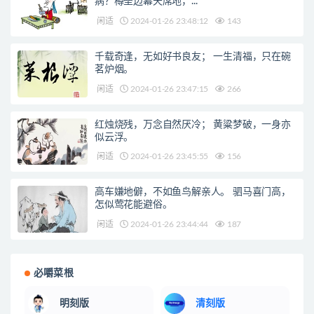
病？樽垒边幕天席地，...
闲适
2024-01-26 23:48:12
143
千载奇逢，无如好书良友； 一生清福，只在碗
茗炉烟。
闲适
2024-01-26 23:47:15
266
红烛烧残，万念自然厌冷； 黄粱梦破，一身亦
似云浮。
闲适
2024-01-26 23:45:55
156
高车嫌地僻，不如鱼鸟解亲人。 驷马喜门高，
怎似莺花能避俗。
闲适
2024-01-26 23:44:44
187
必嚼菜根
明刻版
清刻版