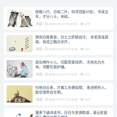
根宗。
夜眠八尺，日啖二升，何须百般计较； 书读五
车，才分八斗，未闻...
闲适
2024-01-27 21:20:13
172
想到白骨黄泉，壮士之肝肠自冷； 坐老清溪碧
嶂，俗流之胸次亦开...
闲适
2024-01-27 21:19:14
123
造化唤作小儿，切莫受渠戏弄； 天地丸为大
块，须要任我炉锤。
闲适
2024-01-27 21:18:07
173
扫地白云来，才着工夫便起障； 凿池明月入，
能空境界自生明。
闲适
2024-01-27 21:16:44
165
蓬茅下诵诗读书，日日与圣贤晤语，谁云贫是