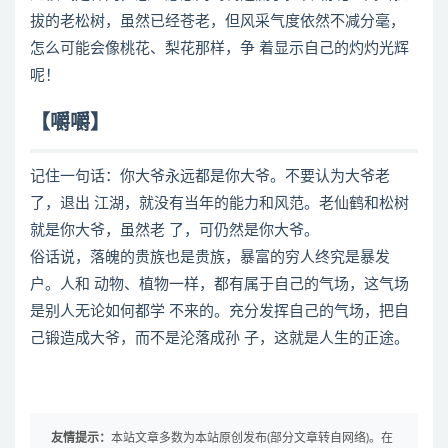
拔的老松树，虽然已经苍老，但风采气度依然不减分毫，
怎么可能会像桃花、梨花那样，争 着显示自己的灼灼光辉
呢！
【嚼嚼】
记住一句话：你大爷永远都是你大爷。不要认为大爷老
了，退出 江湖，就没有当年的能力和风范。老仙鹤和松树
就是你大爷，虽然老 了，可仍然是你大爷。
俗话说，落魄的贵族也是贵族，暴富的穷人终究是暴发
户。人和 动物、植物一样，都有属于自己的气场，这气场
是别人无论如何都学 不来的。充分发挥自己的气场，把自
己锻造成大爷，而不是沦落成孙 子，这就是人生的正途。
友情提示：
本站文章多数为本站原创发布(部分文章转自网络)。在