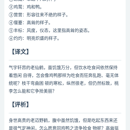
②鸡鹜：鸡和鸭。
③营营：形容往来不绝的样子。
④偃蹇：高耸的样子。
⑤丰标：风度，仪态，这里指高耸的姿态。
⑥灼灼：明亮炽盛的样子。
【译文】
气宇轩昂的老仙鹤，虽饥饿万分，但饮水吃食间依然保持
着悠闲 自得，怎会像鸡鸭那样为吃食而狂奔乱跑、毫无体
统呢？枝干弯曲困 顿的寒松，纵然很老，但仍然标致，桃
李怎么能和它争抢美丽？
【评析】
身世高贵的老迈野鹤，腹中虽然饥饿，但是吃起东西来还
是很气定神闲，怎么愿意同鸡鸭之流争抢食 物呢？高耸挺