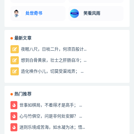
处世奇书
笑看风雨
最新文章
夜眠八尺，日啖二升，何须百般计...
想到白骨黄泉，壮士之肝肠自冷；...
造化唤作小儿，切莫受渠戏弄； ...
热门推荐
世事如棋局，不着得才是高手； ...
心与竹俱空，问是非何处安脚？ ...
迷则乐境成苦海，如水凝为冰；悟...