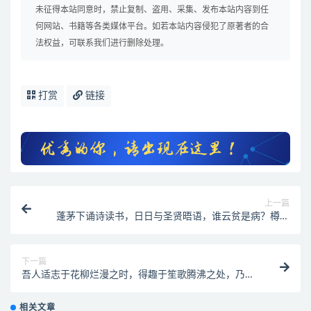
未征得本站同意时，禁止复制、盗用、采集、发布本站内容到任
何网站、书籍等各类媒体平台。如若本站内容侵犯了原著者的合
法权益，可联系我们进行删除处理。
打赏
链接
上一篇
蓬茅下诵诗读书，日日与圣贤晤语，谁云贫是病？樽垒
边幕天席地，时时共造化氤氲， 孰谓醉非禅？兴来醉倒
落花前，天地即为衾枕。机息坐忘盘石上，古今尽属蜉
蝣。
下一篇
吾人适志于花柳烂漫之时，得趣于笙歌腾沸之处，乃是
造化之幻境，人心之荡念也。须 从木落草枯之后，向声
希味淡之中，觅得一些消息，才是乾坤的橐龠，人物的
相关文章