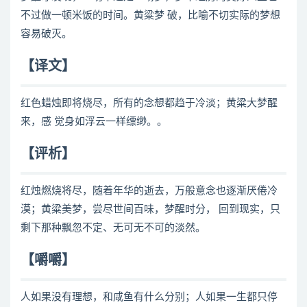
不过做一顿米饭的时间。黄粱梦 破，比喻不切实际的梦想
容易破灭。
【译文】
红色蜡烛即将烧尽，所有的念想都趋于冷淡；黄粱大梦醒
来，感 觉身如浮云一样缥缈。。
【评析】
红烛燃烧将尽，随着年华的逝去，万般意念也逐渐厌倦冷
漠；黄粱美梦，尝尽世间百味，梦醒时分， 回到现实，只
剩下那种飘忽不定、无可无不可的淡然。
【嚼嚼】
人如果没有理想，和咸鱼有什么分别；人如果一生都只停