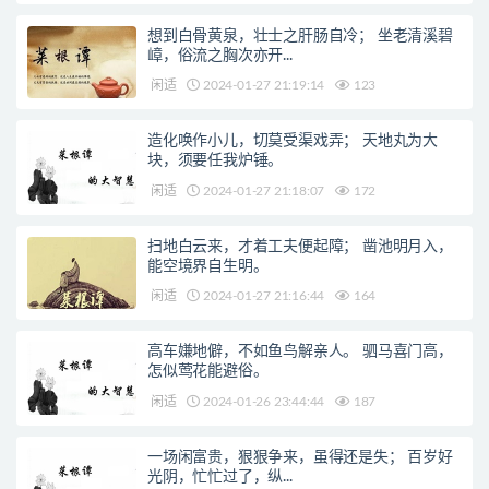
想到白骨黄泉，壮士之肝肠自冷； 坐老清溪碧
嶂，俗流之胸次亦开...
闲适
2024-01-27 21:19:14
123
造化唤作小儿，切莫受渠戏弄； 天地丸为大
块，须要任我炉锤。
闲适
2024-01-27 21:18:07
172
扫地白云来，才着工夫便起障； 凿池明月入，
能空境界自生明。
闲适
2024-01-27 21:16:44
164
高车嫌地僻，不如鱼鸟解亲人。 驷马喜门高，
怎似莺花能避俗。
闲适
2024-01-26 23:44:44
187
一场闲富贵，狠狠争来，虽得还是失； 百岁好
光阴，忙忙过了，纵...