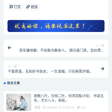
打赏
链接
上一篇
高车嫌地僻，不如鱼鸟解亲人。 驷马喜门高，怎似莺花
能避俗。
下一篇
千载奇逢，无如好书良友； 一生清福，只在碗茗炉烟。
相关文章
夜眠八尺，日啖二升，何须百般计较； 书读五
车，才分八斗，未闻...
闲适
2024-01-27 21:20:13
167