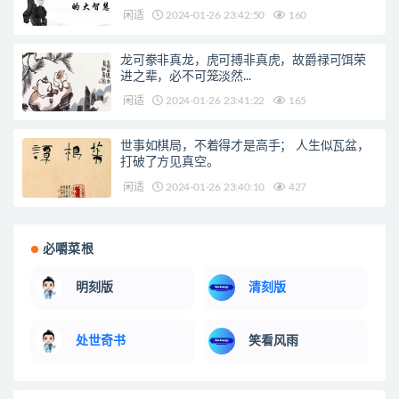
闲适
2024-01-26 23:42:50
160
龙可豢非真龙，虎可搏非真虎，故爵禄可饵荣
进之辈，必不可笼淡然...
闲适
2024-01-26 23:41:22
165
世事如棋局，不着得才是高手； 人生似瓦盆，
打破了方见真空。
闲适
2024-01-26 23:40:10
427
必嚼菜根
明刻版
清刻版
处世奇书
笑看风雨