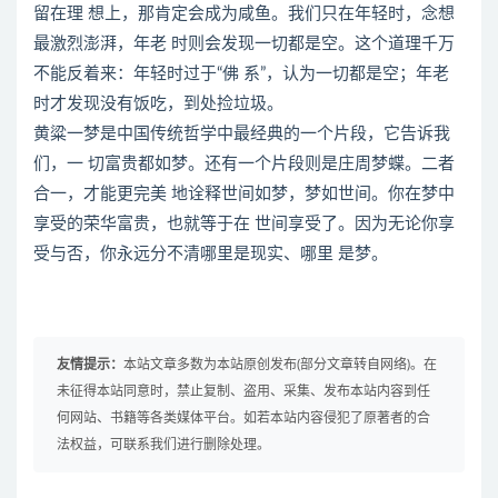
留在理 想上，那肯定会成为咸鱼。我们只在年轻时，念想
最激烈澎湃，年老 时则会发现一切都是空。这个道理千万
不能反着来：年轻时过于“佛 系”，认为一切都是空；年老
时才发现没有饭吃，到处捡垃圾。
黄粱一梦是中国传统哲学中最经典的一个片段，它告诉我
们，一 切富贵都如梦。还有一个片段则是庄周梦蝶。二者
合一，才能更完美 地诠释世间如梦，梦如世间。你在梦中
享受的荣华富贵，也就等于在 世间享受了。因为无论你享
受与否，你永远分不清哪里是现实、哪里 是梦。
友情提示：
本站文章多数为本站原创发布(部分文章转自网络)。在
未征得本站同意时，禁止复制、盗用、采集、发布本站内容到任
何网站、书籍等各类媒体平台。如若本站内容侵犯了原著者的合
法权益，可联系我们进行删除处理。