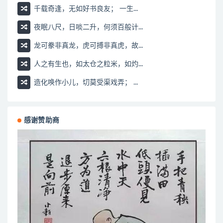
千载奇逢，无如好书良友； 一生...
夜眠八尺，日啖二升，何须百般计...
龙可豢非真龙，虎可搏非真虎，故...
人之有生也，如太仓之粒米，如灼...
造化唤作小儿，切莫受渠戏弄； ...
感谢赞助商