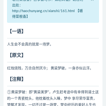
出处：
http://haochunyang.cn/xianshi/161.html 【嚼
得菜根香】
【一语】
人生会不会真的就是一场梦。
【原文】
红烛烧残，万念自然厌冷； 黄粱梦破，一身亦似云浮。
【注释】
①黄粱梦破：即“黄粱美梦”，卢生赶考途中有幸得到道士送
的一个青瓷枕头，他枕着枕头入睡，梦中 享尽荣华富贵，
梦醒才发现，一切不过是一场梦，梦中经历的美好人生也