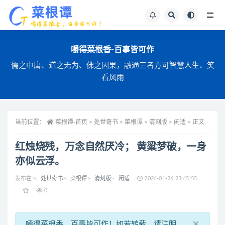
全站文章搜索
嚼得菜根香-百事皆可作
儒之中庸、道之无为、佛之因果，融通三者方可智慧人生、笑
看风雨
当前位置：
菜根谭-首页
>
处世奇书 >
菜根谭 >
清刻版 >
闲适 >
正文
红烛烧残，万念自然厌冷； 黄粱梦破，一身
亦似云浮。
发布在:
>
处世奇书
>
菜根谭
>
清刻版
>
闲适
2024-01-26 23:45:55
0
×
嚼得菜根香，百事皆可作！如若转载，请注明