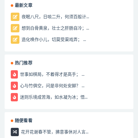
最新文章
夜眠八尺，日啖二升，何须百般计...
想到白骨黄泉，壮士之肝肠自冷；...
造化唤作小儿，切莫受渠戏弄； ...
热门推荐
世事如棋局，不着得才是高手； ...
心与竹俱空，问是非何处安脚？ ...
迷则乐境成苦海，如水凝为冰；悟...
随便看看
花开花谢春不管，拂意事休对人言...