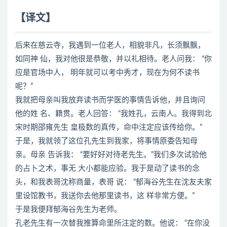
【译文】
后来在慈云寺，我遇到一位老人，相貌非凡，长须飘飘，
如同神 仙，我对他很是恭敬，并以礼相待。老人问我： “你
应是官场中人， 明年就可以考中秀才，现在为何不读书
呢？”
我就把母亲叫我放弃读书而学医的事情告诉他，并且询问
他的姓 名、籍贯。老人回答： “我姓孔，云南人。我得到北
宋时期邵雍先生 皇极数的真传，命中注定应该传给你。”
于是，我就领了这位孔先生到我家，将事情原委告知母
亲。母亲 告诉我： “要好好对待老先生。”我们多次试验他
的占卜之术，事无 大小都能应验。我于是动了读书的念
头，和我表哥沈称商量，表哥 说： “郁海谷先生在沈友夫家
里设馆教书，我送你去他那里读书，这 样非常方便。”
于是我便拜郁海谷先生为老师。
孔老先生有一次替我推算命里所注定的数。他说： “在你没