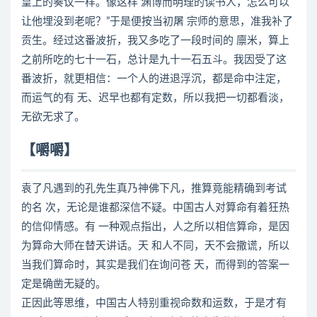
皇上的奏议一样。像这样 渊博而明理的读书人，怎么可以
让他埋没到老呢？”于是便按当初屠 宗师的意思，准我补了
贡生。经过这番波折，我又多吃了一段时间的 廪米，算上
之前所吃的七十一石，总计是九十一石五斗。我因受了这
番波折，就更相信：一个人的进退浮沉，都是命中注定，
而运气的有 无、迟早也都有定数，所以我把一切都看淡，
无欲无求了。
【嚼嚼】
袁了凡遇到的孔先生真乃神佛下凡，推算竟能精确到考试
的名 次，无论是谁都深信不疑。中国古人对算命有着狂热
的信仰情感。有 一种观点指出，人之所以相信算命，是因
为算命大师在替天讲话。天 和人不同，天不会撒谎，所以
当我们算命时，其实是我们在询问苍 天，而得到的答案一
定是确凿无疑的。
正因此等思维，中国古人特别重视命数和运数，于是才有