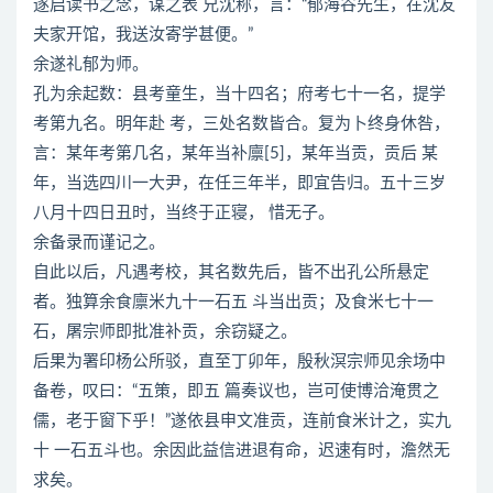
遂启读书之念，谋之表 兄沈称，言：“郁海谷先生，在沈友
夫家开馆，我送汝寄学甚便。”
余遂礼郁为师。
孔为余起数：县考童生，当十四名；府考七十一名，提学
考第九名。明年赴 考，三处名数皆合。复为卜终身休咎，
言：某年考第几名，某年当补廪[5]，某年当贡，贡后 某
年，当选四川一大尹，在任三年半，即宜告归。五十三岁
八月十四日丑时，当终于正寝， 惜无子。
余备录而谨记之。
自此以后，凡遇考校，其名数先后，皆不出孔公所悬定
者。独算余食廪米九十一石五 斗当出贡；及食米七十一
石，屠宗师即批准补贡，余窃疑之。
后果为署印杨公所驳，直至丁卯年，殷秋溟宗师见余场中
备卷，叹曰：“五策，即五 篇奏议也，岂可使博洽淹贯之
儒，老于窗下乎！”遂依县申文准贡，连前食米计之，实九
十 一石五斗也。余因此益信进退有命，迟速有时，澹然无
求矣。