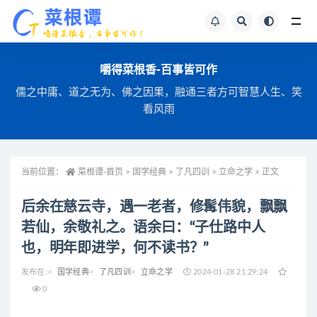
全站文章搜索
嚼得菜根香-百事皆可作
儒之中庸、道之无为、佛之因果，融通三者方可智慧人生、笑
看风雨
当前位置：
菜根谭-首页
>
国学经典 >
了凡四训 >
立命之学 >
正文
后余在慈云寺，遇一老者，修髯伟貌，飘飘
若仙，余敬礼之。语余曰：“子仕路中人
也，明年即进学，何不读书？”
发布在:
>
国学经典
>
了凡四训
>
立命之学
2024-01-28 21:29:24
0