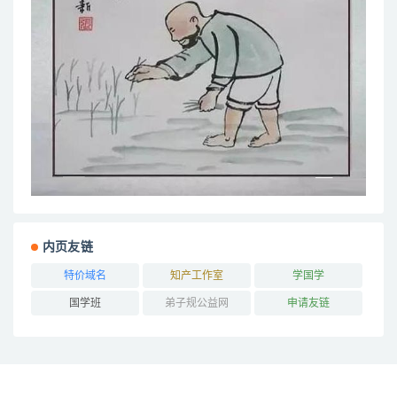
内页友链
特价域名
知产工作室
学国学
国学班
弟子规公益网
申请友链