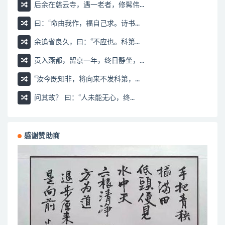
后余在慈云寺，遇一老者，修髯伟...
曰：“命由我作，福自己求。诗书...
余追省良久，曰：“不应也。科第...
贡入燕都，留京一年，终日静坐，...
“汝今既知非，将向来不发科第，...
问其故？ 曰：“人未能无心，终...
感谢赞助商