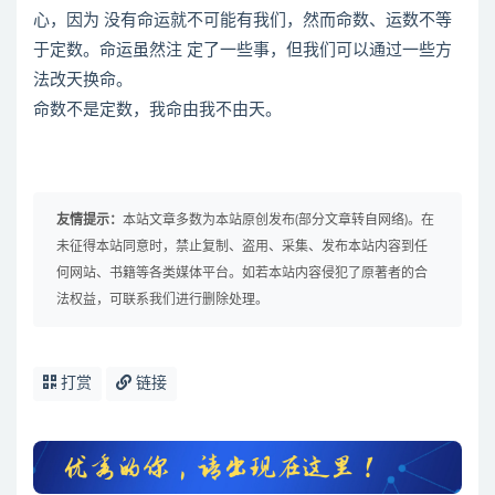
心，因为 没有命运就不可能有我们，然而命数、运数不等
于定数。命运虽然注 定了一些事，但我们可以通过一些方
法改天换命。
命数不是定数，我命由我不由天。
友情提示：
本站文章多数为本站原创发布(部分文章转自网络)。在
未征得本站同意时，禁止复制、盗用、采集、发布本站内容到任
何网站、书籍等各类媒体平台。如若本站内容侵犯了原著者的合
法权益，可联系我们进行删除处理。
打赏
链接